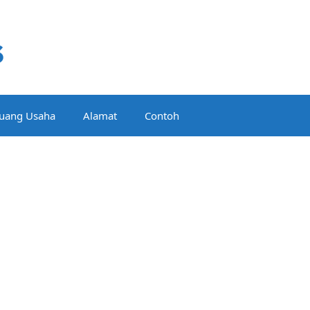
luang Usaha
Alamat
Contoh