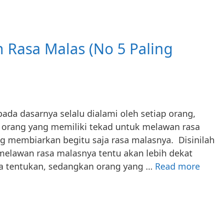
i
IG
Mudah
Tanpa
 Rasa Malas (No 5 Paling
ibet
da dasarnya selalu dialami oleh setiap orang,
orang yang memiliki tekad untuk melawan rasa
g membiarkan begitu saja rasa malasnya. Disinilah
melawan rasa malasnya tentu akan lebih dekat
Cara
 ia tentukan, sedangkan orang yang …
Read more
Men
Rasa
Mala
(No