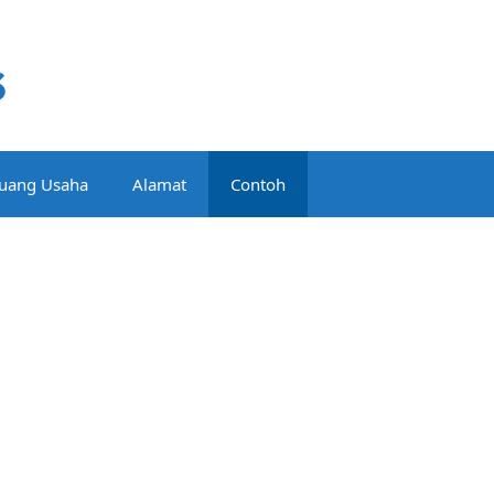
luang Usaha
Alamat
Contoh